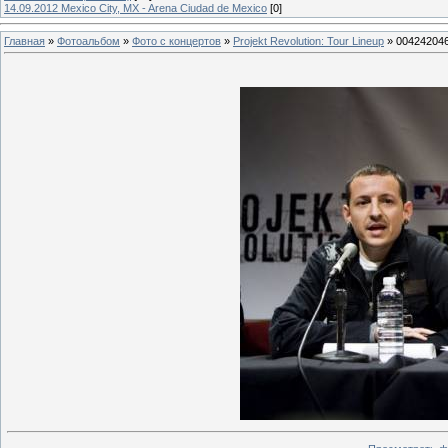
14.09.2012 Mexico City, MX - Arena Ciudad de Mexico
[0]
Главная
»
Фотоальбом
»
Фото с концертов
»
Projekt Revolution: Tour Lineup
» 00424204