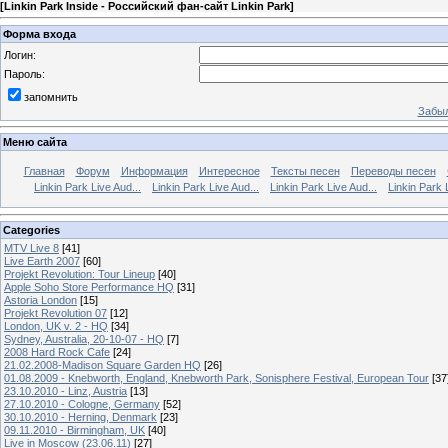
[
Linkin Park Inside - Российский фан-сайт Linkin Park
]
Форма входа
Логин:
Пароль:
запомнить
Забыл
Меню сайта
Главная
Форум
Информация
Интересное
Тексты песен
Переводы песен
Linkin Park Live Aud...
Linkin Park Live Aud...
Linkin Park Live Aud...
Linkin Park 
Categories
MTV Live 8
[41]
Live Earth 2007
[60]
Projekt Revolution: Tour Lineup
[40]
Apple Soho Store Performance HQ
[31]
Astoria London
[15]
Projekt Revolution 07
[12]
London, UK v. 2 - HQ
[34]
Sydney, Australia, 20-10-07 - HQ
[7]
2008 Hard Rock Cafe
[24]
21.02.2008-Madison Square Garden HQ
[26]
01.08.2009 - Knebworth, England, Knebworth Park, Sonisphere Festival, European Tour
[37
23.10.2010 - Linz, Austria
[13]
27.10.2010 - Cologne, Germany
[52]
30.10.2010 - Herning, Denmark
[23]
09.11.2010 - Birmingham, UK
[40]
Live in Moscow (23.06.11)
[27]